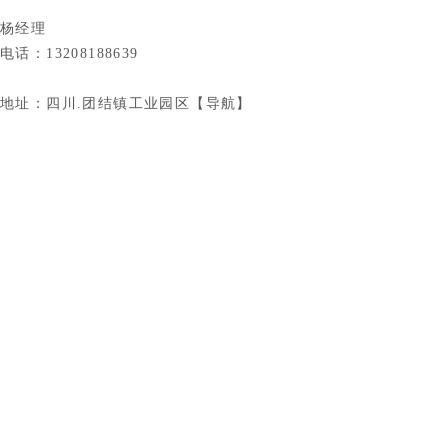
杨经理
电话：13208188639
地址：四川.团结镇工业园区【
导航
】