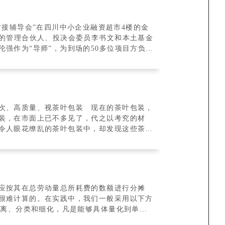
对接辅导会”在四川中小企业融资超市4楼的金
团的管理合伙人、投决会委员李书文和本土基金
强作为“导师”，为到场的50多位项目方负责
次、高质量、视茶叶包装 现在的茶叶包装，
装，在市面上已不多见了，代之以考究的材
令人眼花缭乱的茶叶包装中，却发现这些茶叶
应按其在总劳动量总所耗费的数额进行分摊
很难计算的。在实践中，我们一般采用以下方
剥离、分类和细化，凡是能够具体量化到单个