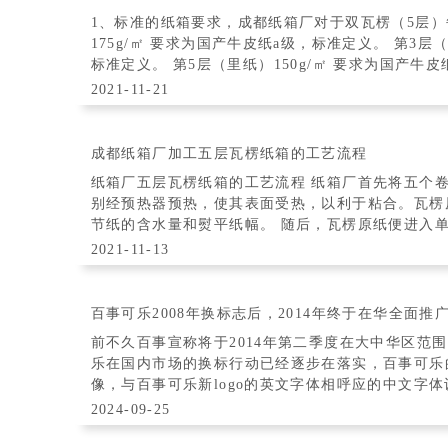
1、标准的纸箱要求，成都纸箱厂对于双瓦楞（5层）每层每平
175g/㎡ 要求为国产牛皮纸a级，标准定义。 第3层（中间夹层） 150g/㎡ 要求为 国产牛皮纸a级
2021-11-21
成都纸箱厂加工五层瓦楞纸箱的工艺流程
纸箱厂五层瓦楞纸箱的工艺流程 纸箱厂首先将五个
别经预热器预热，使其表面受热，以利于粘合。瓦楞
节纸的含水量和熨平纸幅。 随后，瓦楞原纸便进入单面机进行压楞，涂粘合剂并与面纸粘合成单
面瓦楞纸板。单面瓦楞纸板制成后被提升输送
2021-11-13
百事可乐2008年换标志后，2014年终于在华全面推
前不久百事宣称将于2014年第二季度在大中华区范
乐在国内市场的换标行动已经逐步在落实，百事可乐的
像，与百事可乐新logo的英文字体相呼应的中文字
2024-09-25