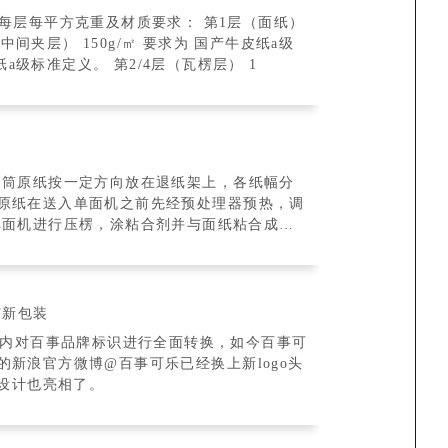
方克重及材质要求： 第1层（面纸）
标准定义。 第5层（里纸）150g/㎡ 要求为国产牛皮纸a级标准定义。 第2/4层（瓦楞层） 1
卷筒原纸按一定方向放在退纸架上，各纸幅分
原纸在送入单面机之前先经预处理器预热，调
广新包装
围内对百事品牌标识进行全面转换，如今百事可
新浪官方微博@百事可乐已经换上新logo头
体设计也亮相了。