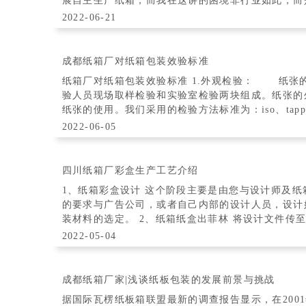
展自主生产纸箱，而我在这讲的困境非行业如此，而是纸箱包装产
区是一个很大的挑战，很多纸箱厂发展
2022-06-21
成都纸箱厂对纸箱包装效验标准
纸箱厂对纸箱包装效验标准 1.外观检验： 纸张的外观检验是重要的检测项目之一，一般由检
验人员现场取样检验和实验室检验两块组成。纸张的
纸张的使用。我们采用的检验方法标准为：iso、tappi标
gb/t1541尘
2022-06-05
四川纸箱厂彩盒生产工艺介绍
1、纸箱彩盒设计 这个阶段主要是由您与设计师及
的要求与广告公司，或者自己内部的设计人员，设计
装材料的选定。 2、纸箱纸盒出菲林 将设计文件传
公司出菲林。 3、纸箱彩盒印刷 我们
2022-05-04
成都纸箱厂家|浅谈纸板包装的发展前景与挑战
据国际瓦楞纸板箱联盟最新的调查报告显示，在2001