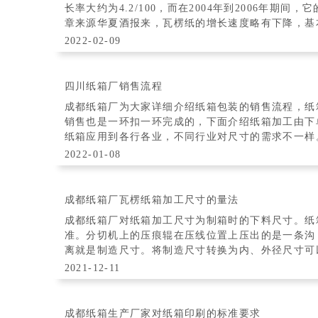
长率大约为4.2/100，而在2004年到2006年期间，
章来源华夏酒报来，瓦楞纸的增长速度略有下降，基本将
出了全
2022-02-09
四川纸箱厂销售流程
成都纸箱厂为大家详细介绍纸箱包装的销售流程，纸
销售也是一环扣一环完成的，下面介绍纸箱加工由下单
纸箱应用到各行各业，不同行业对尺寸的需求不一样
箱做周转。前期咨询，我们给予专业的解
2022-01-08
成都纸箱厂瓦楞纸箱加工尺寸的量法
成都纸箱厂对纸箱加工尺寸为制箱时的下料尺寸。纸
准。分切机上的压痕辊在压线位置上压出的是一条沟
离就是制造尺寸。将制造尺寸转换为内、外径尺寸可以
量方法。 瓦楞纸箱在加工过程中有单拼
2021-12-11
成都纸箱生产厂家对纸箱印刷的标准要求