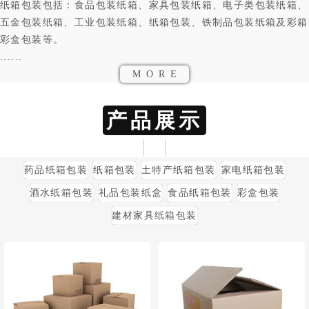
纸箱包装包括：食品包装纸箱、家具包装纸箱、电子类包装纸箱、
五金包装纸箱、工业包装纸箱、纸箱包装、铁制品包装纸箱及彩箱
彩盒包装等。
......
MORE
产品展示
药品纸箱包装
纸箱包装
土特产纸箱包装
家电纸箱包装
酒水纸箱包装
礼品包装纸盒
食品纸箱包装
彩盒包装
建材家具纸箱包装