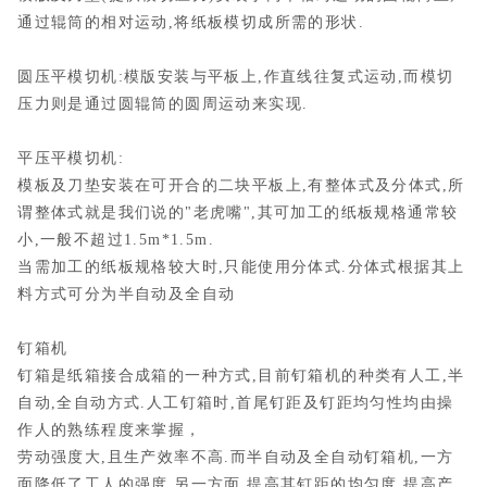
通过辊筒的相对运动,将纸板模切成所需的形状.
圆压平模切机:模版安装与平板上,作直线往复式运动,而模切
压力则是通过圆辊筒的圆周运动来实现.
平压平模切机:
模板及刀垫安装在可开合的二块平板上,有整体式及分体式,所
谓整体式就是我们说的"老虎嘴",其可加工的纸板规格通常较
小,一般不超过1.5m*1.5m.
当需加工的纸板规格较大时,只能使用分体式.分体式根据其上
料方式可分为半自动及全自动
钉箱机
钉箱是纸箱接合成箱的一种方式,目前钉箱机的种类有人工,半
自动,全自动方式.人工钉箱时,首尾钉距及钉距均匀性均由操
作人的熟练程度来掌握，
劳动强度大,且生产效率不高.而半自动及全自动钉箱机,一方
面降低了工人的强度,另一方面,提高其钉距的均匀度,提高产