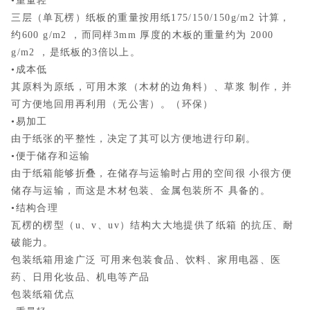
•重量轻
三层（单瓦楞）纸板的重量按用纸175/150/150g/m2 计算，
约600 g/m2 ，而同样3mm 厚度的木板的重量约为 2000
g/m2 ，是纸板的3倍以上。
•成本低
其原料为原纸，可用木浆（木材的边角料）、草浆 制作，并
可方便地回用再利用（无公害）。（环保）
•易加工
由于纸张的平整性，决定了其可以方便地进行印刷。
•便于储存和运输
由于纸箱能够折叠，在储存与运输时占用的空间很 小很方便
储存与运输，而这是木材包装、金属包装所不 具备的。
•结构合理
瓦楞的楞型（u、v、uv）结构大大地提供了纸箱 的抗压、耐
破能力。
包装纸箱用途广泛 可用来包装食品、饮料、家用电器、医
药、日用化妆品、机电等产品
包装纸箱优点