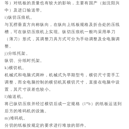
等）对纸板的质量也有较大的影响，主要有国产（如沈阳兴
中）及进口输送带。
i)纵切压痕机。
与瓦楞垂直方向称纵向，在纵向上纸板规格及折合处的压线
槽，可在纵切压痕机上实现。纵切压痕机一般均采用单刀
（薄刀）形式，其调整刀具方式可分为手动调整及全电脑调
整。
j)分纸托架。
纵切、分纸时托架。
k)横切机。
机械式和电脑式两种，机械式为早期型号，横切尺寸需手工
调整，而全电脑控制的横切机其横切尺寸，直接在电脑中设
置，其尺寸误差也较小。
l)输送机。
将已纵切压痕并经过横切后成一定规格（l*b）的纸板运送到
后方的堆码机的设施。
m)堆码机。
分切的纸板按规定的要求进行堆放的部件。