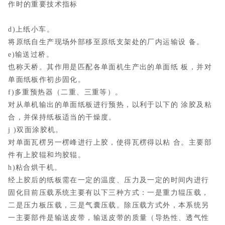
作时的重要技术指标
d)上纸小车。
将原纸自生产现场外部移至原纸支架处的厂内运输设 备。
e)输送过桥。
也称天桥。其作用是匹配各单面机生产出的单面纸 板，并对
单面纸板作初步固化。
f)多重预热器（二重、三重等）。
对从单机输出的单面纸板进行预热，以利于以下的 涂胶及粘
合，并保持纸板适当的干燥度。
j )双面涂胶机。
对单面瓦楞另一楞峰进行上胶，使得瓦楞得以粘 合。主要部
件有上胶辊和均胶辊。
h)粘合烘干机。
经上胶后的纸板需在一定的温度、压力及一定的时间内进行
固化目前压载系统主要有以下三种方式：一是重力辊压载，
二是压力板压载，三是气囊压载。除压载方式外，本系统另
一主要部件是输送皮带，输送皮带的质量（导热性、透气性