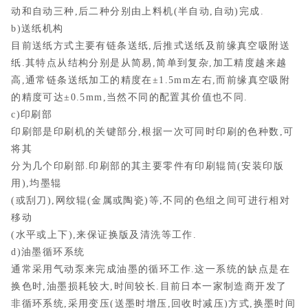
动和自动三种,后二种分别由上料机(半自动,自动)完成.
b)送纸机构
目前送纸方式主要有链条送纸,后推式送纸及前缘真空吸附送
纸.其特点从结构分别是从简易,简单到复杂,加工精度越来越
高,通常链条送纸加工的精度在±1.5mm左右,而前缘真空吸附
的精度可达±0.5mm,当然不同的配置其价值也不同.
c)印刷部
印刷部是印刷机的关键部分,根据一次可同时印刷的色种数,可
将其
分为几个印刷部.印刷部的其主要零件有印刷辊筒(安装印版
用),均墨辊
(或刮刀),网纹辊(金属或陶瓷)等,不同的色组之间可进行相对
移动
(水平或上下),来保证换版及清洗等工作.
d)油墨循环系统
通常采用气动泵来完成油墨的循环工作.这一系统的缺点是在
换色时,油墨损耗较大,时间较长.目前日本一家制造商开发了
非循环系统,采用变压(送墨时增压,回收时减压)方式,换墨时间