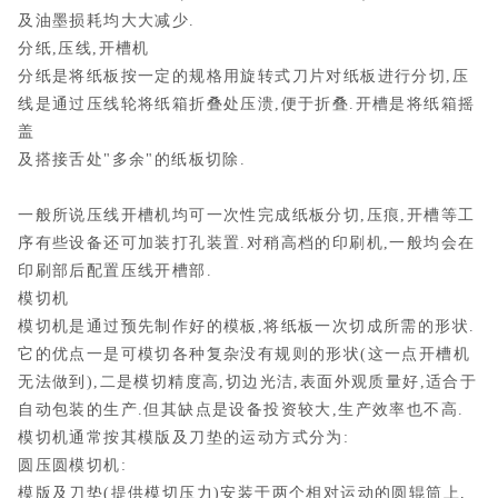
及油墨损耗均大大减少.
分纸,压线,开槽机
分纸是将纸板按一定的规格用旋转式刀片对纸板进行分切,压
线是通过压线轮将纸箱折叠处压溃,便于折叠.开槽是将纸箱摇
盖
及搭接舌处"多余"的纸板切除.
一般所说压线开槽机均可一次性完成纸板分切,压痕,开槽等工
序有些设备还可加装打孔装置.对稍高档的印刷机,一般均会在
印刷部后配置压线开槽部.
模切机
模切机是通过预先制作好的模板,将纸板一次切成所需的形状.
它的优点一是可模切各种复杂没有规则的形状(这一点开槽机
无法做到),二是模切精度高,切边光洁,表面外观质量好,适合于
自动包装的生产.但其缺点是设备投资较大,生产效率也不高.
模切机通常按其模版及刀垫的运动方式分为:
圆压圆模切机:
模版及刀垫(提供模切压力)安装于两个相对运动的圆辊筒上,