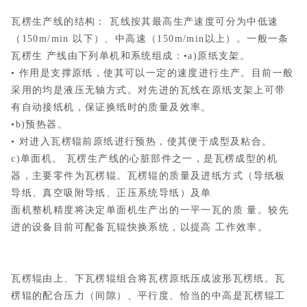
瓦楞生产线的结构： 瓦线按其最高生产速度可分为中低速
（150m/min 以下）、中高速（150m/min以上）。一般一条
瓦楞生 产线由下列单机和系统组成：•a)原纸支架。
• 作用是支撑原纸，使其可以一定的速度进行生产。目前一般
采用的均是液压无轴方式。对先进的瓦线在原纸支架上可带
有自动接纸机，保证换纸时的质量及效率。
•b)预热器。
• 对进入瓦楞辊前原纸进行预热，使其便于成型及粘合。
c)单面机。 瓦楞生产线的心脏部件之一，是瓦楞成型的机
器，主要零件为瓦楞辊。瓦楞辊的质量及进纸方式（导纸板
导纸、真空吸附导纸、正压系统导纸）及单
面机整机精度将决定单面机生产出的一平一瓦的质 量。较先
进的设备目前可配备瓦辊快换系统，以提高 工作效率。
瓦楞辊由上、下瓦楞辊组合将瓦楞原纸压成波形瓦楞纸。瓦
楞辊的配合压力（间隙）、平行度、恰当的中高是瓦楞辊工