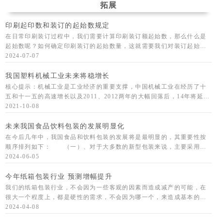
拓展
印刷起印数和装订的起始数规定
在日常印刷装订过程中，我们需要计算印刷装订额起始数，那么什么是
起始数呢？如何确定印刷装订的起始数量，这就需要我们对装订起始数
有一个初步的认识。 印刷装订的起始数包括印刷的起印数和装订的起装
2024-07-07
数两部分。
我国塑料机械工业未来将稳增长
核心提示：机械工业是工业经济的重要支撑，中国机械工业在经历了十
五和十一五的高速增长以及2011、2012两年的大幅回落后，14年将延续
去年平稳中速增长的势头，进入到一个相对稳定发展阶段。 机械工
2021-10-08
业是
未来我国食品饮料包装的发展明显化
在今后几年中，我国食品和饮料包装的发展将是最明显的，其重要性按
顺序排列如下： （一）、对于大多数的新型包装来说，主要采用基
于石油化工产物的原材料。 （二）、无菌包装的进一步发展将减少
2024-06-05
冷藏设备的需要
今年纸箱包装行业 预测增幅提升
我们的纸箱包装行业，不会因为一些客观的因素而造成减产的可能，在
很大一个程度上，都是硬性的需求，不会因为哪一个，来造成基本的需
求方面的影响，由于生产加工过程中，纸箱包装必须要有纸箱包装，
2024-04-08
2030年我国包