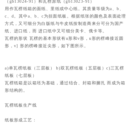
（gb13024-91）和瓦楞原纸（gb13023-91）
用作瓦楞纸箱的面纸、里纸或中心纸。其质量等级为a、b、
c、d。其中a、b、c为挂面纸板。根据纸张的颜色及表面处理
方式，又可细分为白版纸与牛皮纸按制造商来分可分为国产
纸、进口纸，而 进口纸中又可细分美卡、俄卡等。
瓦楞的形状 瓦楞的基本形状有u形和v形，u形的楞峰接近圆
形，v] 形的楞峰接近尖形，如下图所示。
a)单瓦楞纸板（三层板） b)双瓦楞纸板（五层板）c)三瓦楞
纸板（七层板）
瓦楞纸箱是以箱坯为基础，通过结合、封箱和捆扎 而成为箱
形结构的。
瓦楞纸板生产线
纸板形成工艺：