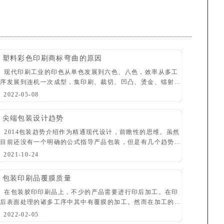
塑料彩色印刷商标弯曲的原因
现代印刷工业的印色从单色发展到六色、八色，效率从多工
序发展到连机一次成型，集印刷、裁切、凹凸、烫金、镭射于
一体。在机电一体化的过程中，生产也不可避免地会出现一系
2022-05-08
列新问题，商标弯曲就是连机一次成型生产中
尖端包装设计趋势
2014包装趋势介绍作为精通现代设计，前瞻性的思维。虽然
目前还没有一个明确的公式指导产品包装，但是有几个趋势是
可以看到：在包装设计时，一定要抓住人们的目光。通过考虑
2021-10-24
前沿的包装设计您的产品，您的客户将不
包装印刷品覆膜质量
在包装胶印印刷品上，不少的产品需要进行印后加工。在印
后表面处理的诸多工序中其中有覆膜的加工。然而在加工的过
程中会遇到很多的质量问题，其中有不少的质量问题都和包装
2022-02-05
胶印印刷有关。我们说，覆膜的效果，不仅仅