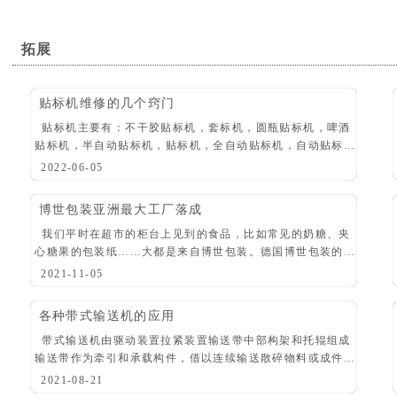
拓展
贴标机维修的几个窍门
贴标机主要有：不干胶贴标机，套标机，圆瓶贴标机，啤酒
贴标机，半自动贴标机，贴标机，全自动贴标机，自动贴标
机，贴标签机，自动粘贴标签机，热熔胶贴标机。这些产品可
2022-06-05
完成平面粘贴，包装物的单面或多面粘贴，柱面
博世包装亚洲最大工厂落成
我们平时在超市的柜台上见到的食品，比如常见的奶糖、夹
心糖果的包装纸……大都是来自博世包装。德国博世包装的
miniwrap2000，它是博世最新出品的机器，每分钟能让2000
2021-11-05
个糖果靓装出世。 近日，位
各种带式输送机的应用
带式输送机由驱动装置拉紧装置输送带中部构架和托辊组成
输送带作为牵引和承载构件，借以连续输送散碎物料或成件
品。 带式输送机是一种摩擦驱动以连续方式运输物料的机
2021-08-21
械。应用它，可以将物料在一定的输送线上，从