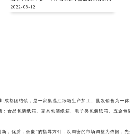
合适的原料，这有利于环保，和之源循环利用，
2022-08-12
今天我们一起来谈谈纸品原料：
一、如果包装纸品是用在生活食品包装
那么我们一定得选择木浆原料
川成都团结镇，是一家集温江纸箱生产加工、批发销售为一体的
括：食品包装纸箱、家具包装纸箱、电子类包装纸箱、五金包装
。
创新，优质，低廉”的指导方针，以周密的市场调整为依据，先进