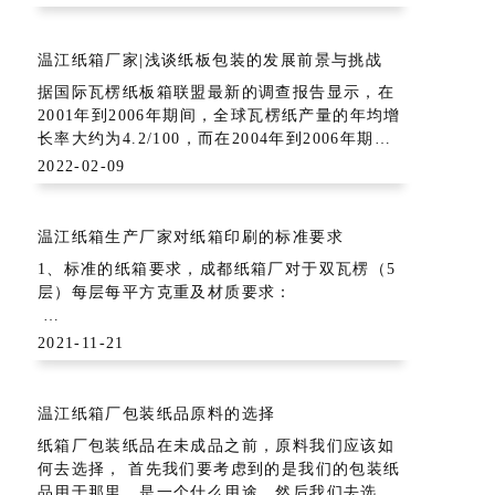
的设备。
一个生产厂家是离不开生产设备的，离了生产设
备，生产厂家就很难有更好的发展，因此生产厂
温江纸箱厂家|浅谈纸板包装的发展前景与挑战
家需要更加看重生产设备的选择。
据国际瓦楞纸板箱联盟最新的调查报告显示，在
2001年到2006年期间，全球瓦楞纸产量的年均增
长率大约为4.2/100，而在2004年到2006年期
间，它的年均增长率达到了4.9/100。接下来近5
2022-02-09
年文章来源华夏酒报来，瓦楞纸的增长速度略有
下降，基本将保持在4.4/100的水平，这也真实地
反应出了全
温江纸箱生产厂家对纸箱印刷的标准要求
1、标准的纸箱要求，成都纸箱厂对于双瓦楞（5
层）每层每平方克重及材质要求：
第1层（面纸）175g/㎡ 要求为国产牛皮纸a级，
2021-11-21
标准定义。
第3层（中间夹层） 150g/㎡ 要求为 国产牛皮纸
温江纸箱厂包装纸品原料的选择
a级标准定义。
纸箱厂包装纸品在未成品之前，原料我们应该如
何去选择， 首先我们要考虑到的是我们的包装纸
第
品用于那里，是一个什么用途，然后我们去选择