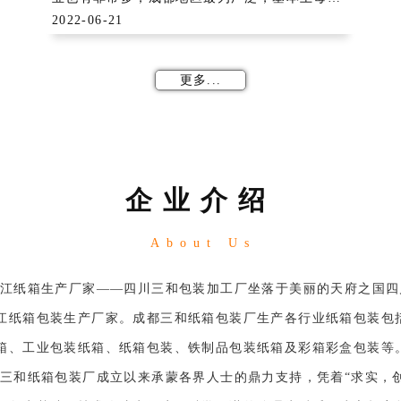
工业区都有一家小纸箱厂，更多的工艺厂家也已
2022-06-21
经开展自主生产纸箱，而我在这讲的困境非行业
如此，而是纸箱包装产品方面。
更多...
1、地区限制
&
企业介绍
About Us
江纸箱生产厂家——四川三和包装加工厂坐落于美丽的天府之国四
江纸箱包装生产厂家。成都三和纸箱包装厂生产各行业纸箱包装包
箱、工业包装纸箱、纸箱包装、铁制品包装纸箱及彩箱彩盒包装等
三和纸箱包装厂成立以来承蒙各界人士的鼎力支持，凭着“求实，