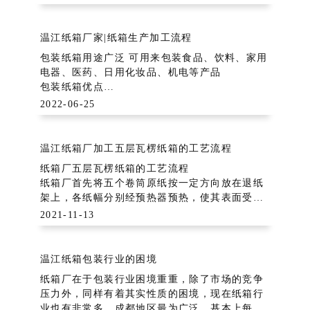
第一环:售前
现在纸箱应用到各行各业，不同行业对尺寸的需
求不一样。无论什么厂家什么行业每年都需要大
温江纸箱厂家|纸箱生产加工流程
量的纸箱做周转。前期咨询，
包装纸箱用途广泛 可用来包装食品、饮料、家用
电器、医药、日用化妆品、机电等产品
包装纸箱优点
•重量轻
2022-06-25
三层（单瓦楞）纸板的重量按用纸
175/150/150g/m2 计算，约600 g/m2 ，而同样
3mm 厚度的木板的重量约为 2000 g/m2 ，是纸
温江纸箱厂加工五层瓦楞纸箱的工艺流程
板的3倍
纸箱厂五层瓦楞纸箱的工艺流程
纸箱厂首先将五个卷筒原纸按一定方向放在退纸
架上，各纸幅分别经预热器预热，使其表面受
热，以利于粘合。瓦楞原纸在送入单面机之前先
2021-11-13
经预处理器预热，调节纸的含水量和熨平纸幅。
随后，瓦楞原纸便进入单面机进行压楞，涂粘合
温江纸箱包装行业的困境
剂并与面纸粘合成单面瓦
纸箱厂在于包装行业困境重重，除了市场的竞争
压力外，同样有着其实性质的困境，现在纸箱行
业也有非常多，成都地区最为广泛，基本上每个