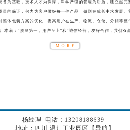
设备为基础，技术人才为保障，科学严谨的管理为后盾，建立起完
质量的保证，努力为客户做好每一件产品，做到在成长中求发展。
对整体包装方案的优化，提高用户在生产、物流、仓储、分销等整
厂本着：“质量第一，用户至上”和“诚信经营，友好合作，共创双嬴”的
MORE
生产企业、温江纸箱生产厂家、温江纸箱厂家
箱定制、温江包装纸箱定制、温江纸箱加工厂
镇
斑竹园镇
团结镇
浦阳镇
犀浦镇
新繁镇
天回
郫县
团结镇
杨经理 电话：13208188639
地址：四川.温江工业园区【
导航
】