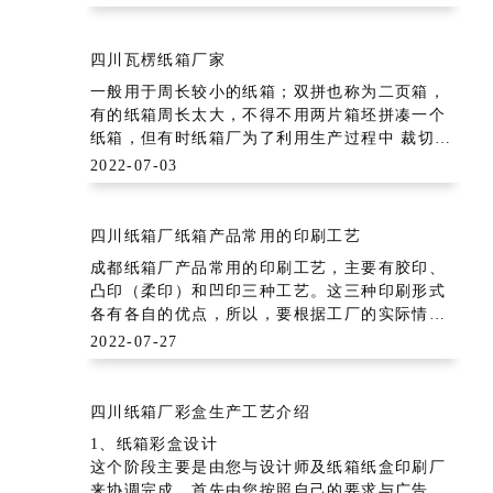
般由检验人员现场取样检验和实验室检验两块组
成。纸张的外观缺陷，不仅影响纸张的外观，而
且影响到纸张的使用。我们采用的检验方法标准
四川瓦楞纸箱厂家
为：iso、tappi标准，还有sn/t0874-
一般用于周长较小的纸箱；双拼也称为二页箱，
有的纸箱周长太大，不得不用两片箱坯拼凑一个
纸箱，但有时纸箱厂为了利用生产过程中 裁切下
来的余料，也会用两片拼凑一个尺寸不算太大的
2022-07-03
纸箱，甚至有时会用四片。二页箱与一页箱相
比，多了一个接头，因此两者的面积 计算有一些
细微的差别。接头和回丝纸箱接头的制造尺寸根
四川纸箱厂纸箱产品常用的印刷工艺
据瓦
成都纸箱厂产品常用的印刷工艺，主要有胶印、
凸印（柔印）和凹印三种工艺。这三种印刷形式
各有各自的优点，所以，要根据工厂的实际情况
和产品的特点，全面权衡利弊，选择合适的工艺
2022-07-27
进行印刷生产，才能较好地降低印刷生产成本，
提高印刷生产效率和产品的印刷质量。1、胶印工
艺 胶印工艺有多色组、多功能的卷
四川纸箱厂彩盒生产工艺介绍
1、纸箱彩盒设计
这个阶段主要是由您与设计师及纸箱纸盒印刷厂
来协调完成，首先由您按照自己的要求与广告公