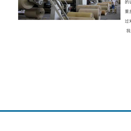
的
重
过
我
本站关键词：温江纸箱加工厂、温江纸箱
产企业、温江瓦楞纸箱定制、温江快递纸
链接:
大丰镇
木兰镇
安靖镇
十陵镇
龙桥
陵镇
四川
新繁镇
都江堰
成都
蒲江
邛崃