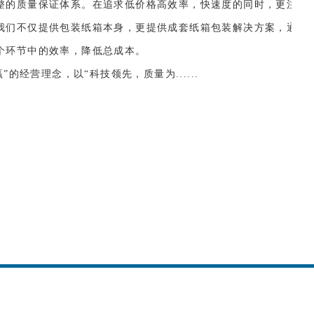
整的质量保证体系。在追求低价格高效率，快速度的同时，更注
我们不仅提供包装纸箱本身，更提供成套纸箱包装解决方案，通
个环节中的效率，降低总成本。
经营理念，以“科技领先，质量为......
定制、温江包装纸盒生产厂家、温江彩盒生
家联系电话。
镇
红光镇
大竹
渠县
大丰镇
金堂
大邑
十