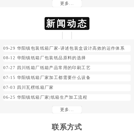
更多...
新闻动态
09-29
华阳镇包装纸箱厂家-讲述包装盒设计高效的运作体系
08-12
华阳镇纸箱厂包装纸品原料的选择
07-27
四川纸箱厂纸箱产品常用的印刷工艺
07-15
华阳镇纸箱厂家加工都需要什么设备
07-03
四川瓦楞纸箱厂家
06-25
华阳镇纸箱厂家|纸箱生产加工流程
更多...
联系方式