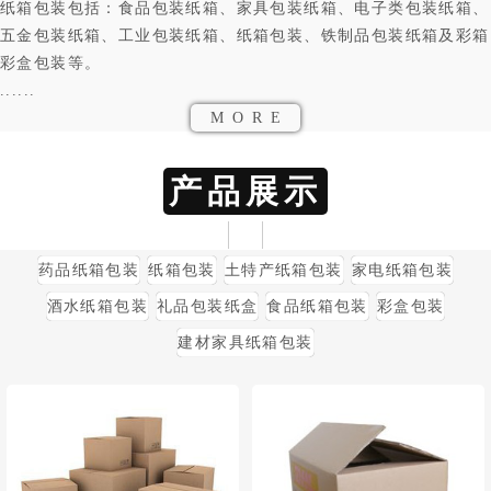
纸箱包装包括：食品包装纸箱、家具包装纸箱、电子类包装纸箱、
五金包装纸箱、工业包装纸箱、纸箱包装、铁制品包装纸箱及彩箱
彩盒包装等。
......
MORE
产品展示
药品纸箱包装
纸箱包装
土特产纸箱包装
家电纸箱包装
酒水纸箱包装
礼品包装纸盒
食品纸箱包装
彩盒包装
建材家具纸箱包装