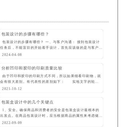
包装设计的步骤有哪些？
包装设计的步骤有哪些？ 一、与客户沟通： 接到包装设计
任务后，不能盲目的开始着手设计，首先应该做的是与客户充
分的沟通以了解详细的需求： 1、了解产品本身的特性：如产
2024-04-08
品的重量、体积、防潮性以及使方法等，
分析凹印和胶印的印刷质量比较
由于凹印和胶印的印刷方式不同，所以如果细看印刷物，就
会有很大差别。有代表性的差别如下： 实地文字的轮
廓 实地部分在胶印中由于不需要网点，所以印刷文字的轮
2021-10-12
廓和底版一样平滑;但凹印方式，无论在什么场合
包装盒设计中的几个关键点
1、安全。确保商品和消费者的安全是包装盒设计最根本的
出发点。在商品包装设计时，应当根据商品的属性来考虑储
藏、运输、展销、携带以及使用等方面的安全保护措施，不同
2022-09-09
商品可能需要不同的包装材料，特别还要注意商