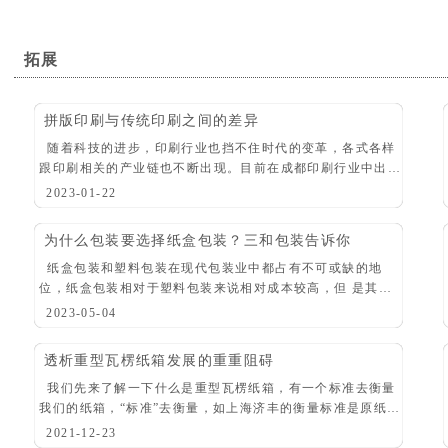
拓展
拼版印刷与传统印刷之间的差异
随着科技的进步，印刷行业也挡不住时代的变革，各式各样
跟印刷相关的产业链也不断出现。目前在成都印刷行业中出现
了一种名叫“拼版印刷”的印刷方式，所谓拼版印刷，即是指将
2023-01-22
多个文件拼在一个ctp版面上，它和传
为什么包装要选择纸盒包装？三和包装告诉你
纸盒包装和塑料包装在现代包装业中都占有不可或缺的地
位，纸盒包装相对于塑料包装来说相对成本较高，但 是其具
有可回收性对环境的污染较小。在国外塑料包装袋基本已经退
2023-05-04
出超市，包装上通常都会选择可回收利用的纸盒
透析重型瓦楞纸箱发展的重重阻碍
我们先来了解一下什么是重型瓦楞纸箱，有一个标准去衡量
我们的纸箱，“标准”去衡量，如上海济丰的衡量标准是原纸定
量为280g/m2以上，边压强度、耐破强度超过一定值，就属于
2021-12-23
重型瓦楞纸箱；另外，立式产品如果