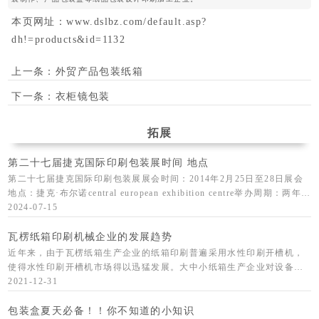
本页网址：
www.dslbz.com/default.asp?
dh!=products&id=1132
上一条：
外贸产品包装纸箱
下一条：
衣柜镜包装
拓展
第二十七届捷克国际印刷包装展时间 地点
第二十七届捷克国际印刷包装展展会时间：2014年2月25日至28日展会
地点：捷克·布尔诺central european exhibition centre举办周期：两年一
届展品范围：印刷设备：胶印机
2024-07-15
瓦楞纸箱印刷机械企业的发展趋势
近年来，由于瓦楞纸箱生产企业的纸箱印刷普遍采用水性印刷开槽机，
使得水性印刷开槽机市场得以迅猛发展。大中小纸箱生产企业对设备的
需求，是由企业生产的产品、企业规模和经济实力决定的。所以，生产
2021-12-31
包装印刷机械
包装盒夏天必备！！你不知道的小知识