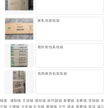
家私包装纸箱
视听柜包装纸箱
高档家具包装纸箱
链接:
浦阳镇
天回镇
团结镇
斑竹园镇
新繁镇
龙桥镇
安靖镇
木
兰镇
十陵镇
大丰镇
红光镇
犀浦镇
大竹
渠县
新繁镇
双流
温江