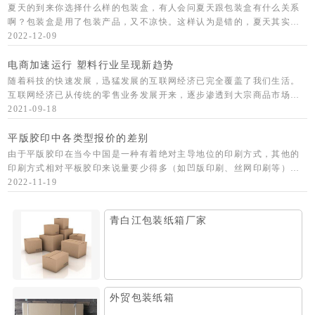
夏天的到来你选择什么样的包装盒，有人会问夏天跟包装盒有什么关系
啊？包装盒是用了包装产品，又不凉快。这样认为是错的，夏天其实主
要准备包装盒了，那就是收纳盒，炎热的天气还会在盖厚的被子吗?枕头
2022-12-09
都是要跟换的
电商加速运行 塑料行业呈现新趋势
随着科技的快速发展，迅猛发展的互联网经济已完全覆盖了我们生活。
互联网经济已从传统的零售业务发展开来，逐步渗透到大宗商品市场领
域，互联网具有高效、集约、便捷和参与群体广泛的特点，大宗商品的
2021-09-18
互联网交易是对
平版胶印中各类型报价的差别
由于平版胶印在当今中国是一种有着绝对主导地位的印刷方式，其他的
印刷方式相对平板胶印来说量要少得多（如凹版印刷、丝网印刷等），
并且计价方法也比较繁琐，所以我们日常嗦提到的印刷即指的是平板胶
2022-11-19
印。 平版胶
青白江包装纸箱厂家
外贸包装纸箱