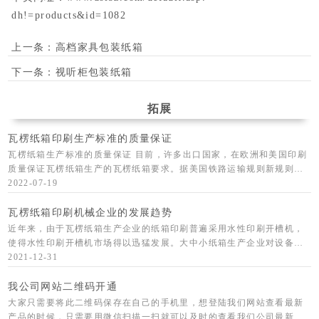
dh!=products&id=1082
上一条：
高档家具包装纸箱
下一条：
视听柜包装纸箱
拓展
瓦楞纸箱印刷生产标准的质量保证
瓦楞纸箱生产标准的质量保证 目前，许多出口国家，在欧洲和美国印刷
质量保证瓦楞纸箱生产的瓦楞纸箱要求。据美国铁路运输规则新规则，
应使用新的瓦楞纸箱生产商质量保证章边缘压强度质量保证章，取代旧
2022-07-19
的破
瓦楞纸箱印刷机械企业的发展趋势
近年来，由于瓦楞纸箱生产企业的纸箱印刷普遍采用水性印刷开槽机，
使得水性印刷开槽机市场得以迅猛发展。大中小纸箱生产企业对设备的
需求，是由企业生产的产品、企业规模和经济实力决定的。所以，生产
2021-12-31
包装印刷机械
我公司网站二维码开通
大家只需要将此二维码保存在自己的手机里，想登陆我们网站查看最新
产品的时候，只需要用微信扫描一扫就可以及时的查看我们公司最新的