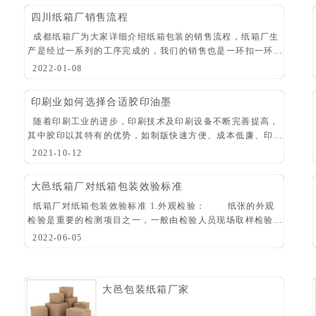
四川纸箱厂销售流程
成都纸箱厂为大家详细介绍纸箱包装的销售流程，纸箱厂生
产是经过一系列的工序完成的，我们的销售也是一环扣一环完
成的，下面介绍纸箱加工由下单到最后出货的整个流程。 第
2022-01-08
一环:售前 现在纸箱应用到各行各业，不
印刷业如何选择合适胶印油墨
随着印刷工业的进步，印刷技术及印刷设备不断完善提高，
其中胶印以其特有的优势，如制版快速方便、成本低廉、印刷
质量高、纸张使用范围广，印刷数量可缩性大等受到国内外印
2021-10-12
刷厂家的青睐，从而得到快速而广泛的发展，
大邑纸箱厂对纸箱包装效验标准
纸箱厂对纸箱包装效验标准 1.外观检验： 纸张的外观
检验是重要的检测项目之一，一般由检验人员现场取样检验和
实验室检验两块组成。纸张的外观缺陷，不仅影响纸张的外
2022-06-05
观，而且影响到纸张的使用。我们采用
大邑包装纸箱厂家