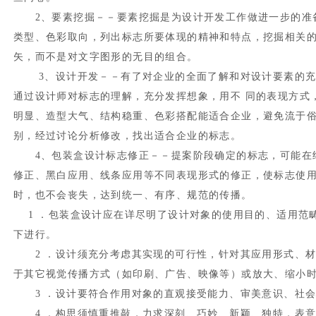
2、要素挖掘－－要素挖掘是为设计开发工作做进一步的准备
类型、色彩取向，列出标志所要体现的精神和特点，挖掘相关
矢，而不是对文字图形的无目的组合。
3、设计开发－－有了对企业的全面了解和对设计要素的充
通过设计师对标志的理解，充分发挥想象，用不 同的表现方式
明显、造型大气、结构稳重、色彩搭配能适合企业，避免流于俗
别，经过讨论分析修改，找出适合企业的标志。
4、包装盒设计标志修正－－提案阶段确定的标志，可能在细
修正、黑白应用、线条应用等不同表现形式的修正，使标志使
时，也不会丧失，达到统一、有序、规范的传播。
1 ．包装盒设计应在详尽明了设计对象的使用目的、适用范
下进行。
2 ．设计须充分考虑其实现的可行性，针对其应用形式、材
于其它视觉传播方式（如印刷、广告、映像等）或放大、缩小
3 ．设计要符合作用对象的直观接受能力、审美意识、社会
4 ．构思须慎重推敲，力求深刻、巧妙、新颖、独特，表意