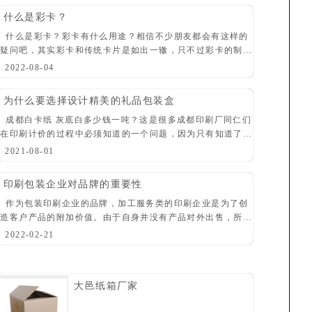
什么是彩卡？
什么是彩卡？彩卡有什么用途？相信不少朋友都会有这样的
疑问吧，其实彩卡和传统卡片是如出一辙，只不过彩卡的制作
工艺在传统卡片的制作上又有很大的进步，了解卡片后，相信
2022-08-04
你对彩卡就会很清晰了。 卡片 kǎp
为什么要选择设计精美的礼品包装盒
成都白卡纸 灰底白多少钱一吨？这是很多成都印刷厂同仁们
在印刷计价的过程中必须知道的一个问题，因为只有知道了纸
张的价格，才能计算出在整个印刷计价的过程中纸张费用所占
2021-08-01
的比例。就白卡纸与灰底白而言，一般常用
印刷包装企业对品牌的重要性
作为包装印刷企业的品牌，加工服务类的印刷企业是为了创
造客户产品的附加价值。由于自身并没有产品对外出售，所以
很多人都在思考品牌对于印刷企业来说究竟是否是重要的。
2022-02-21
在上个世纪或许没有人关注这个问题，
大邑纸箱厂家