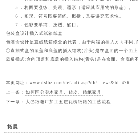
5 ．构图要凝练、美观、适形（适应其应用物的形态）。
6 ．图形、符号既要简练、概括，又要讲究艺术性。
7 ．色彩要单纯、强烈、醒目。
包装盒设计插入式纸箱纸盒
包装盒设计是直线纸箱纸盒的代表，由于两端的插入方向不同.
①直插式盒的顶盖和底盖的插入结构(舌头)是在盒面的一个面上
②反插式:盒的顶盖和底盖的插入结构(舌头!是在盒面、盒底的
本页网址：
www.dslbz.com/default.asp?dh!=news&id=476
上一条：
如何区分实木家具、贴皮、贴纸家具
下一条：
大邑纸箱厂加工五层瓦楞纸箱的工艺流程
拓展